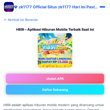
💎 zk1177 Official Situs zk1177 Hari Ini Pasti JP 💎
← Kembali ke Beranda
H89I – Aplikasi Hiburan Mobile Terbaik Saat Ini
Unduh APK
Daftar Sekarang
H89I adalah aplikasi hiburan mobile modern yang dirancang untuk
memberikan pengalaman lancar kepada penggunanya. Dengan